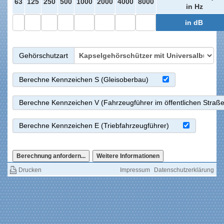
63
125
250
500
1000
2000
4000
8000
in Hz
in dB
Gehörschutzart
Berechne Kennzeichen S (Gleisoberbau)
Berechne Kennzeichen V (Fahrzeugführer im öffentlichen Straß
Berechne Kennzeichen E (Triebfahrzeugführer)
Berechnung anfordern...
Drucken
Impressum
Datenschutzerklärung